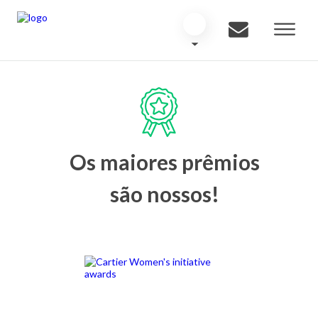
Os maiores prêmios
são nossos!