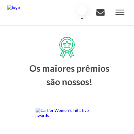
Os maiores prêmios
são nossos!