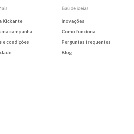
Mais
Baú de ideias
a Kickante
Inovações
 uma campanha
Como funciona
 e condições
Perguntas frequentes
idade
Blog