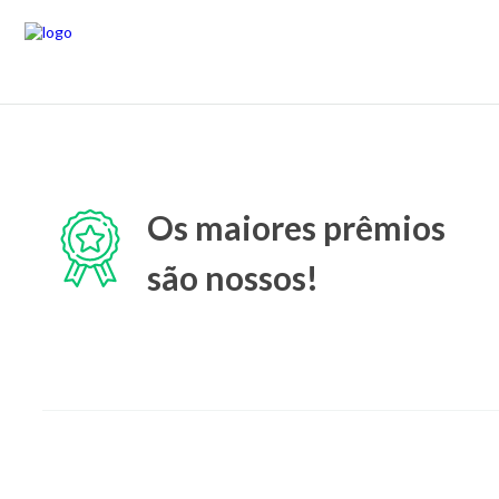
Os maiores prêmios
são nossos!