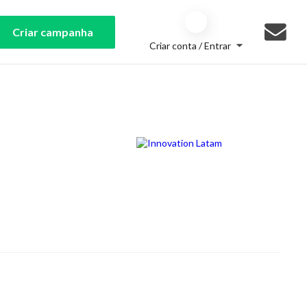
Criar campanha
Criar conta / Entrar