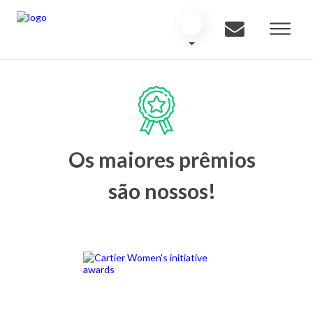
Os maiores prêmios
são nossos!