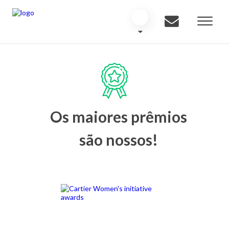
Os maiores prêmios
são nossos!