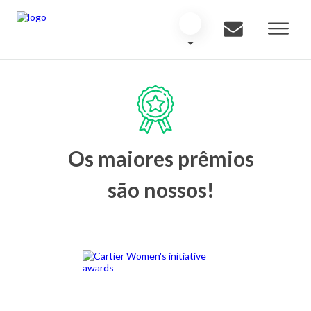
Os maiores prêmios
são nossos!