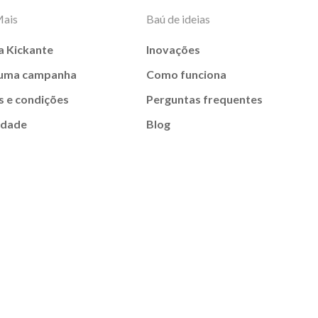
Mais
Baú de ideias
a Kickante
Inovações
 uma campanha
Como funciona
 e condições
Perguntas frequentes
idade
Blog