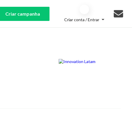
Criar campanha
Criar conta / Entrar