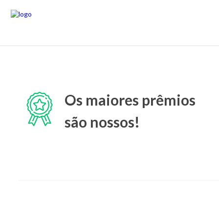
Os maiores prêmios
são nossos!