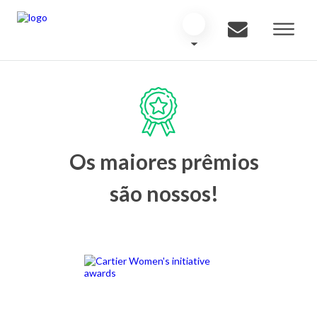
Os maiores prêmios
são nossos!