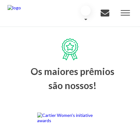
Os maiores prêmios
são nossos!