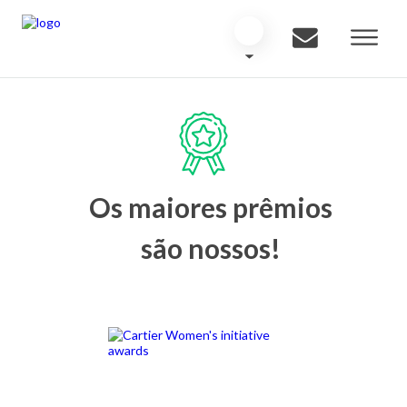
Os maiores prêmios
são nossos!