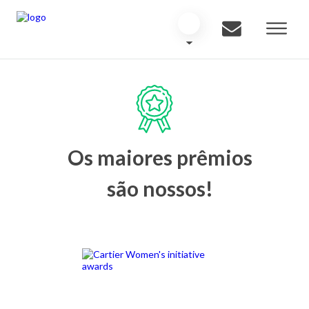
Os maiores prêmios
são nossos!