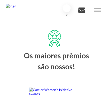
Os maiores prêmios
são nossos!