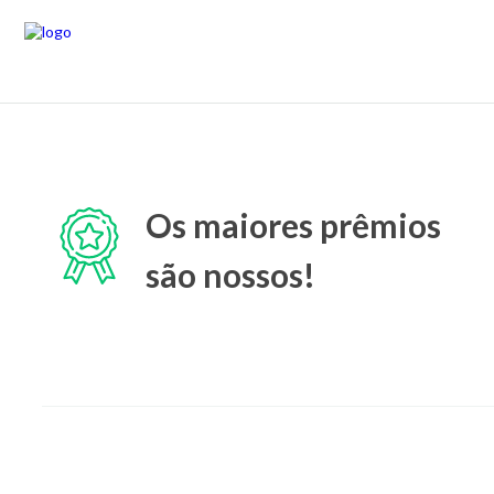
Os maiores prêmios
são nossos!