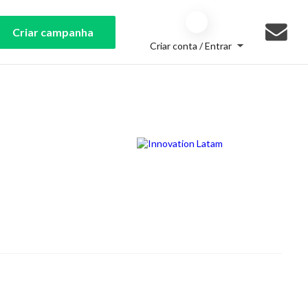
Criar campanha
Criar conta / Entrar