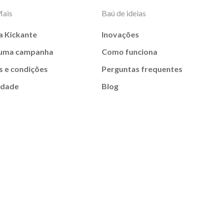
Mais
Baú de ideias
a Kickante
Inovações
 uma campanha
Como funciona
 e condições
Perguntas frequentes
idade
Blog