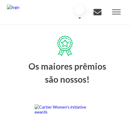
Os maiores prêmios
são nossos!