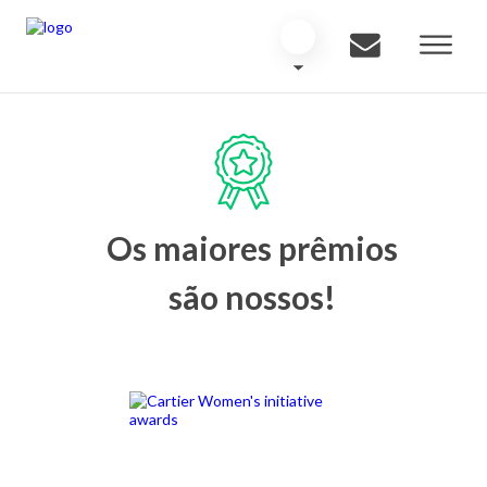
Os maiores prêmios
são nossos!