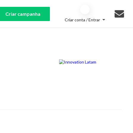
Criar campanha
Criar conta / Entrar