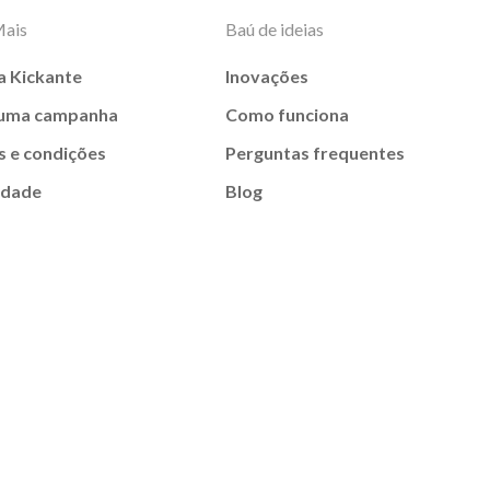
Mais
Baú de ideias
a Kickante
Inovações
 uma campanha
Como funciona
 e condições
Perguntas frequentes
idade
Blog