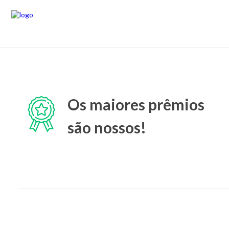
Os maiores prêmios
são nossos!