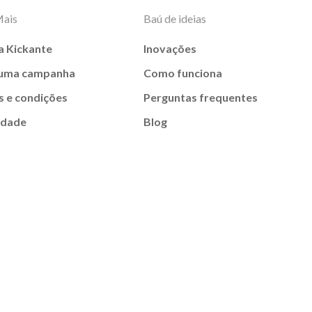
Mais
Baú de ideias
a Kickante
Inovações
 uma campanha
Como funciona
 e condições
Perguntas frequentes
idade
Blog