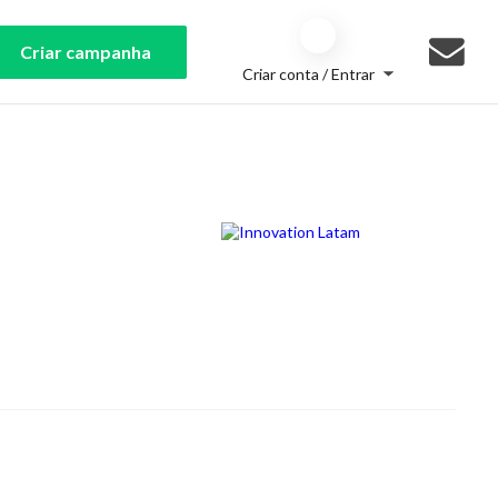
Criar campanha
Criar conta / Entrar