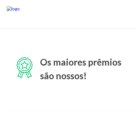
Os maiores prêmios
são nossos!