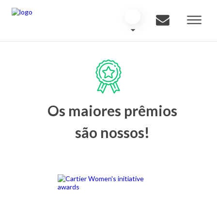
Os maiores prêmios
são nossos!