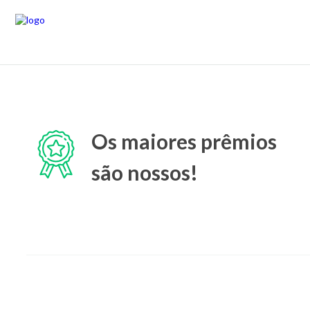
Os maiores prêmios
são nossos!