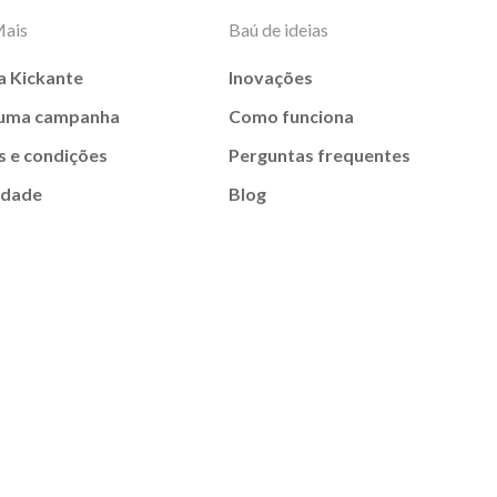
Mais
Baú de ideias
a Kickante
Inovações
 uma campanha
Como funciona
 e condições
Perguntas frequentes
idade
Blog