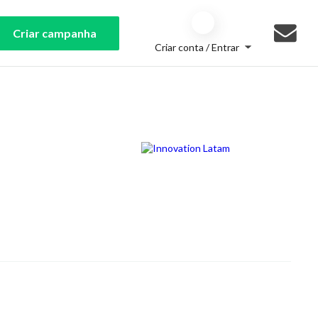
Criar campanha
Criar conta / Entrar