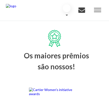
Os maiores prêmios
são nossos!