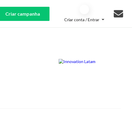
Criar campanha
Criar conta / Entrar