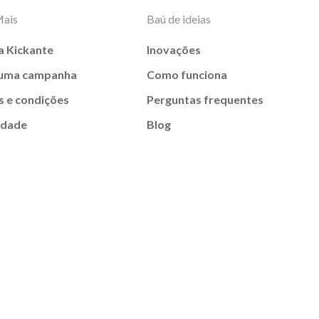
Mais
Baú de ideias
a Kickante
Inovações
 uma campanha
Como funciona
 e condições
Perguntas frequentes
idade
Blog