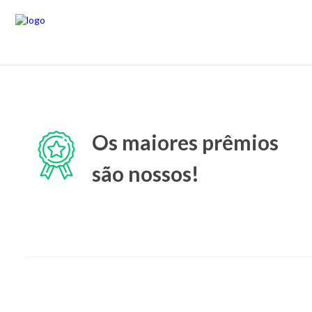
Os maiores prêmios
são nossos!