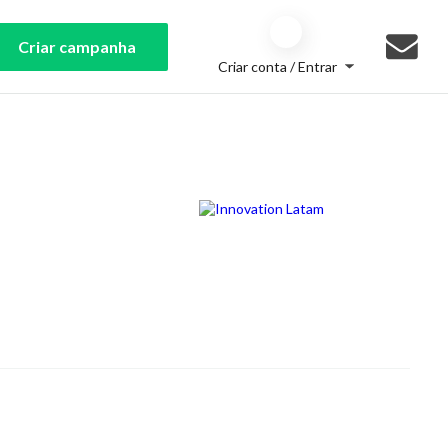
Criar campanha
Criar conta / Entrar