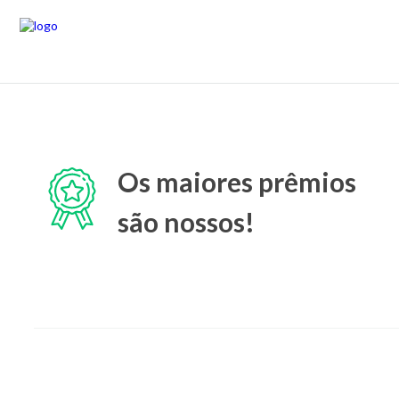
Os maiores prêmios
são nossos!