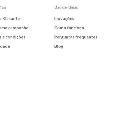
Mais
Baú de ideias
a Kickante
Inovações
 uma campanha
Como funciona
 e condições
Perguntas frequentes
idade
Blog