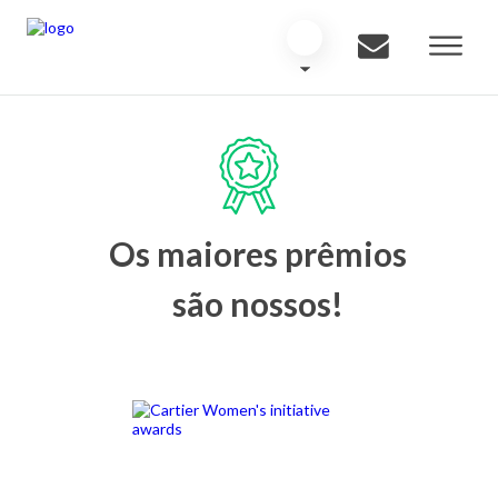
Os maiores prêmios
são nossos!