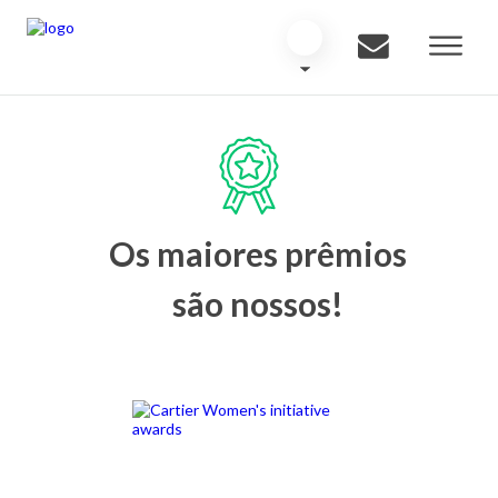
Os maiores prêmios
são nossos!