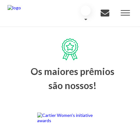
Os maiores prêmios
são nossos!