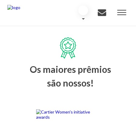
Os maiores prêmios
são nossos!