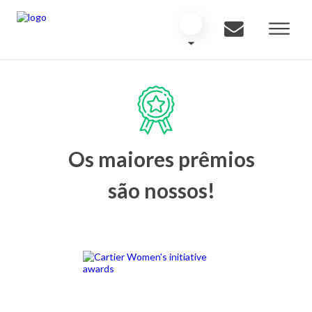
Os maiores prêmios
são nossos!