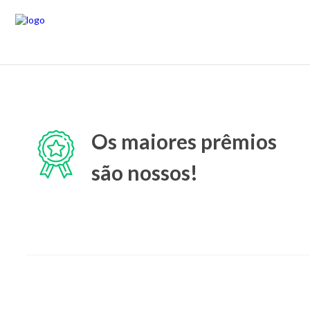
Os maiores prêmios
são nossos!