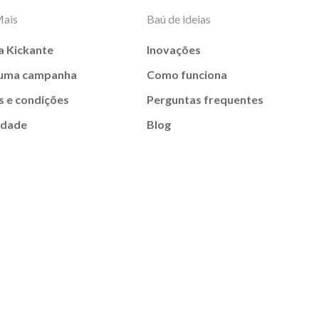
Mais
Baú de ideias
a Kickante
Inovações
 uma campanha
Como funciona
 e condições
Perguntas frequentes
idade
Blog