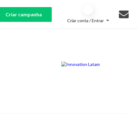
Criar campanha
Criar conta / Entrar