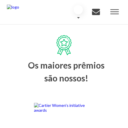
Os maiores prêmios
são nossos!