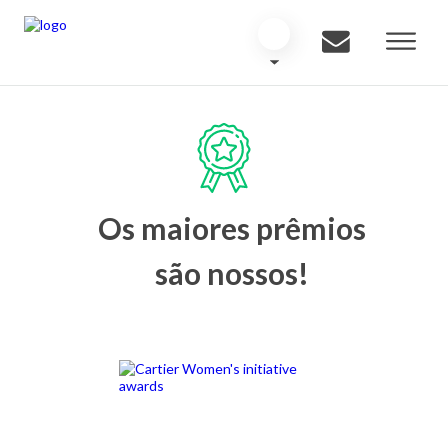
Os maiores prêmios
são nossos!