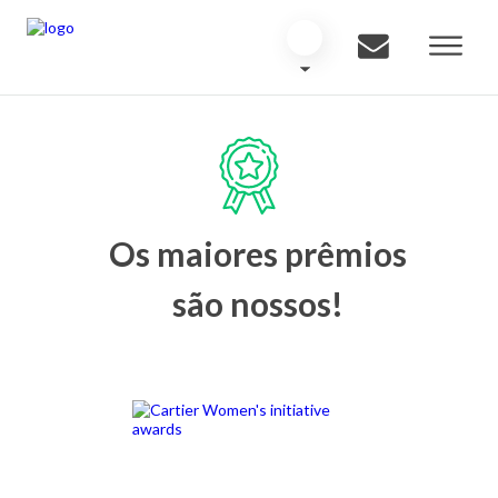
Os maiores prêmios
são nossos!