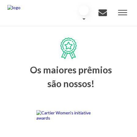
Os maiores prêmios
são nossos!