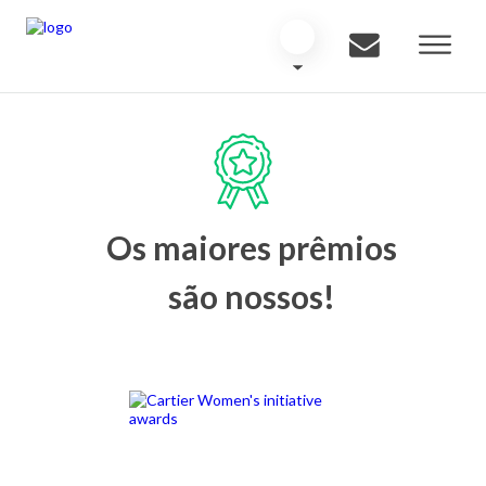
Os maiores prêmios
são nossos!