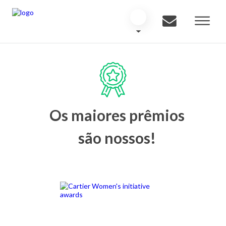
Os maiores prêmios
são nossos!