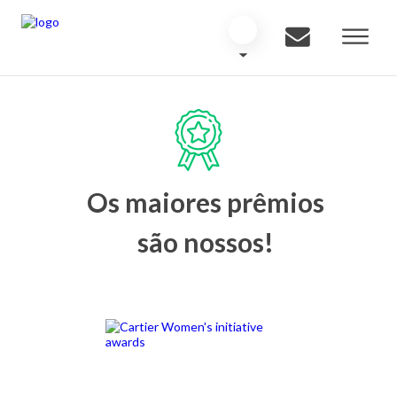
Os maiores prêmios
são nossos!