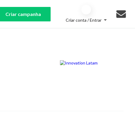
Criar campanha
Criar conta / Entrar