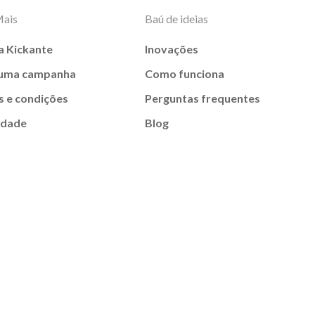
Mais
Baú de ideias
a Kickante
Inovações
 uma campanha
Como funciona
 e condições
Perguntas frequentes
idade
Blog