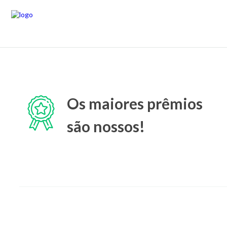
Os maiores prêmios
são nossos!