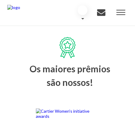
Os maiores prêmios
são nossos!