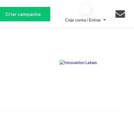
Criar campanha
Criar conta / Entrar