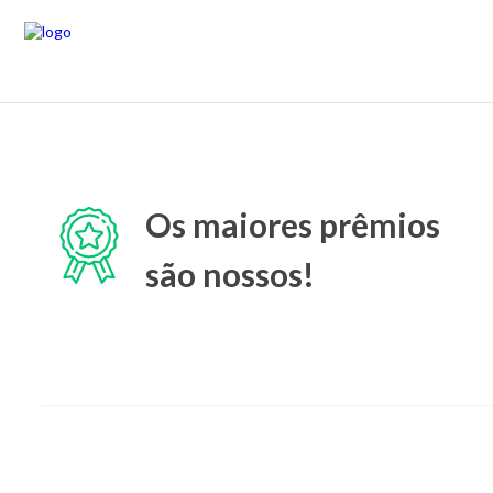
Os maiores prêmios
são nossos!