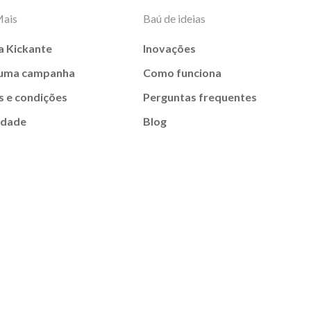
Mais
Baú de ideias
a Kickante
Inovações
 uma campanha
Como funciona
 e condições
Perguntas frequentes
idade
Blog