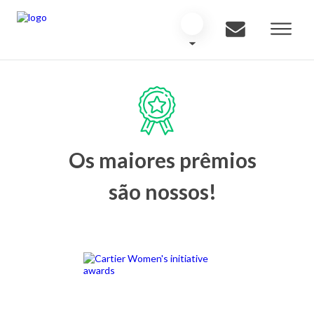
Os maiores prêmios
são nossos!