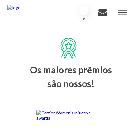
Os maiores prêmios
são nossos!