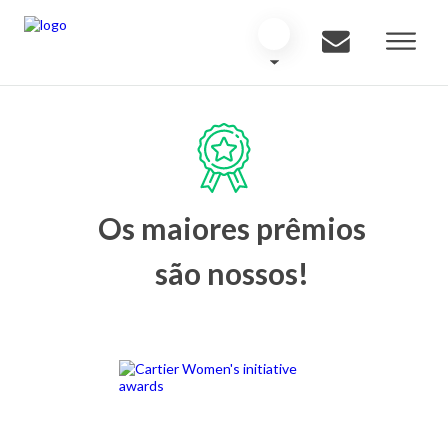
Os maiores prêmios
são nossos!