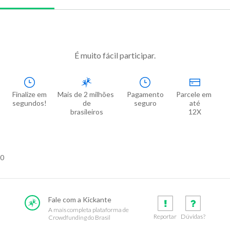
É muito fácil participar.
Finalize em

Mais de 2 milhões 
Pagamento

Parcele em 
segundos!
de

seguro
até

brasileiros
12X
0
Fale com a Kickante
A mais completa plataforma de
Reportar
Dúvidas?
Crowdfunding do Brasil