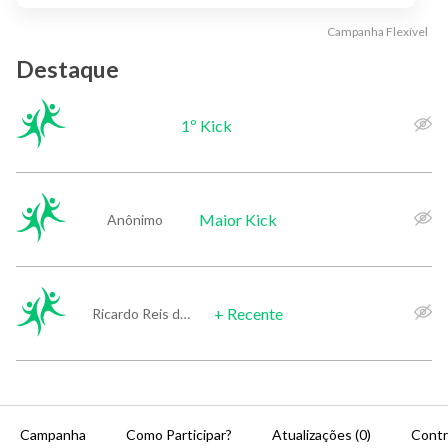
Campanha
Flexível
Destaque
1º Kick
Maior Kick
Anônimo
+ Recente
Ricardo Reis de Andrade
Campanha
Como Participar?
Atualizações (0)
Contr