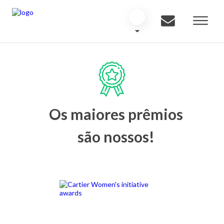
Os maiores prêmios
são nossos!