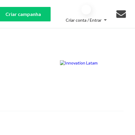
Criar campanha
Criar conta / Entrar