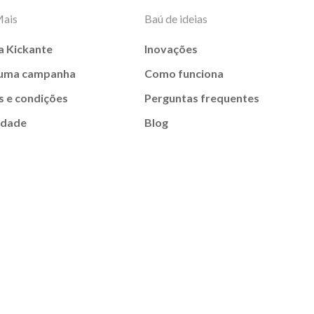
Mais
Baú de ideias
a Kickante
Inovações
 uma campanha
Como funciona
 e condições
Perguntas frequentes
idade
Blog