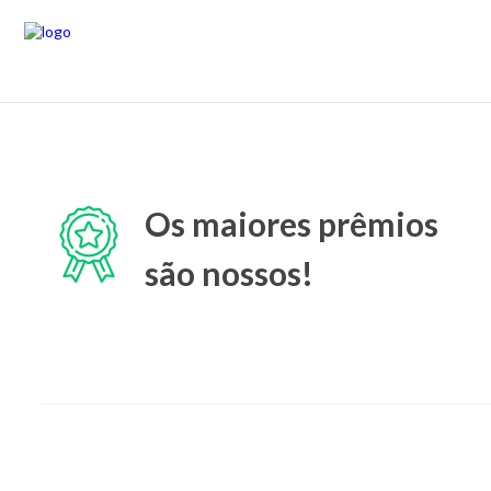
Os maiores prêmios
são nossos!