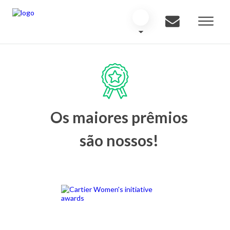
Os maiores prêmios
são nossos!