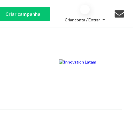
Criar campanha
Criar conta / Entrar