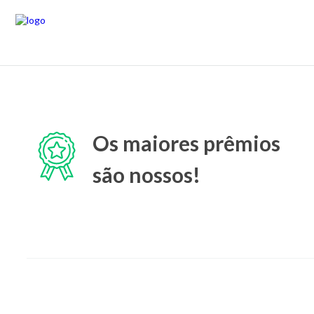
Os maiores prêmios
são nossos!