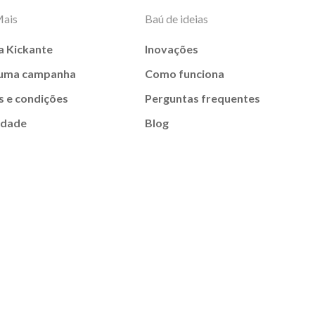
Mais
Baú de ideias
a Kickante
Inovações
 uma campanha
Como funciona
 e condições
Perguntas frequentes
idade
Blog