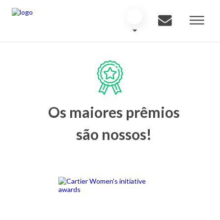
Os maiores prêmios
são nossos!