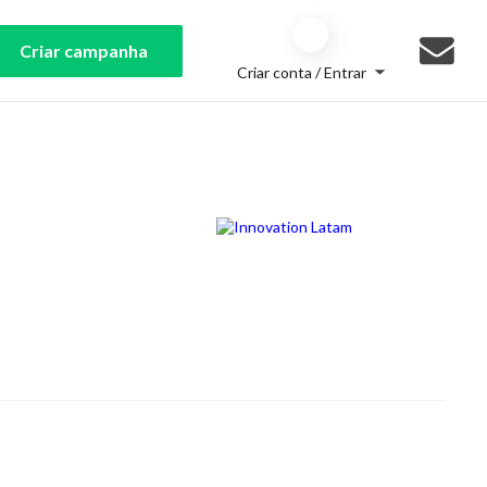
Criar campanha
Criar conta / Entrar