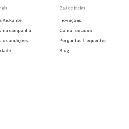
Mais
Baú de ideias
a Kickante
Inovações
 uma campanha
Como funciona
 e condições
Perguntas frequentes
idade
Blog