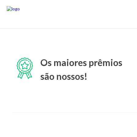
Os maiores prêmios
são nossos!