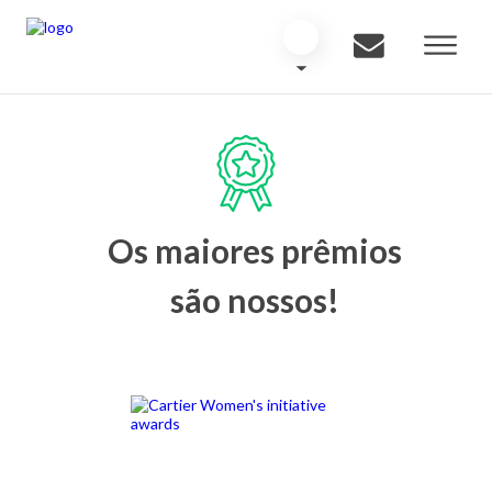
Os maiores prêmios
são nossos!