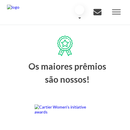
Os maiores prêmios
são nossos!